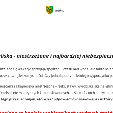
liska - niestrzeżone i najbardziej niebezpiecz
iżające się wakacje sprzyjają spędzaniu czasu nad wodą, ale także osłab
 je przez chwilę lekkomyślności. Czy jednak podczas letniego wypoczynku
jscami są kąpieliska niestrzeżone – rzeki, stawy, wyrobiska skalne, gli
sielsko nie ma czynnych kąpielisk wodnych. Jeśli ktoś z nich korzysta, r
do tego przeznaczonym, które jest odpowiednio oznakowane i w kt
wolone są kąpiele w zbiornikach wodnych znajd