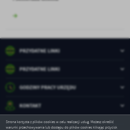
PRZYDATNE LINKI
PRZYDATNE LINKI
GODZINY PRACY URZĘDU
KONTAKT
Strona korzysta z plików cookies w celu realizacji usług. Możesz określić
warunki przechowywania lub dostępu do plików cookies klikając przycisk