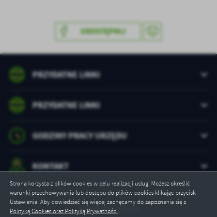
UDOSTĘPNIJ
PRZYDATNE LINKI
PRZYDATNE LINKI
GODZINY PRACY URZĘDU
KONTAKT
Strona korzysta z plików cookies w celu realizacji usług. Możesz określić
warunki przechowywania lub dostępu do plików cookies klikając przycisk
Ustawienia. Aby dowiedzieć się więcej zachęcamy do zapoznania się z
Odwiedzin: 82649
Polityką Cookies oraz Polityką Prywatności
.