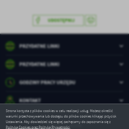
Firmy te działają w charakterze pośredników prezentujących nasze
treści w postaci wiadomości, ofert, komunikatów mediów
społecznościowych.
UDOSTĘPNIJ
PRZYDATNE LINKI
PRZYDATNE LINKI
GODZINY PRACY URZĘDU
KONTAKT
Strona korzysta z plików cookies w celu realizacji usług. Możesz określić
warunki przechowywania lub dostępu do plików cookies klikając przycisk
Ustawienia. Aby dowiedzieć się więcej zachęcamy do zapoznania się z
Odwiedzin: 82290
Polityką Cookies oraz Polityką Prywatności
.