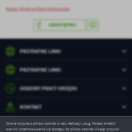
Firmy te działają w charakterze pośredników prezentujących nasze
treści w postaci wiadomości, ofert, komunikatów mediów
Nowa i Kącik w Maksymilianowie
społecznościowych.
UDOSTĘPNIJ
PRZYDATNE LINKI
PRZYDATNE LINKI
GODZINY PRACY URZĘDU
KONTAKT
Strona korzysta z plików cookies w celu realizacji usług. Możesz określić
warunki przechowywania lub dostępu do plików cookies klikając przycisk